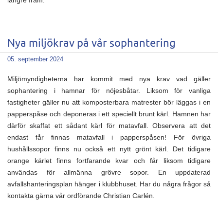
längre fram.
Nya miljökrav på vår sophantering
05. september 2024
Miljömyndigheterna har kommit med nya krav vad gäller
sophantering i hamnar för nöjesbåtar. Liksom för vanliga
fastigheter gäller nu att komposterbara matrester bör läggas i en
papperspåse och deponeras i ett speciellt brunt kärl. Hamnen har
därför skaffat ett sådant kärl för matavfall. Observera att det
endast får finnas matavfall i papperspåsen! För övriga
hushållssopor finns nu också ett nytt grönt kärl. Det tidigare
orange kärlet finns fortfarande kvar och får liksom tidigare
användas för allmänna grövre sopor. En uppdaterad
avfallshanteringsplan hänger i klubbhuset. Har du några frågor så
kontakta gärna vår ordförande Christian Carlén.