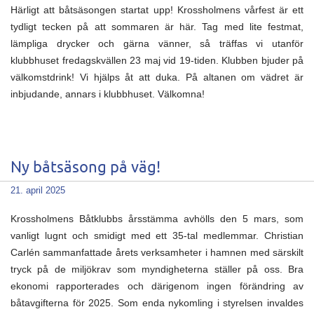
Härligt att båtsäsongen startat upp! Krossholmens vårfest är ett
tydligt tecken på att sommaren är här. Tag med lite festmat,
lämpliga drycker och gärna vänner, så träffas vi utanför
klubbhuset fredagskvällen 23 maj vid 19-tiden. Klubben bjuder på
välkomstdrink! Vi hjälps åt att duka. På altanen om vädret är
inbjudande, annars i klubbhuset. Välkomna!
Ny båtsäsong på väg!
21. april 2025
Krossholmens Båtklubbs årsstämma avhölls den 5 mars, som
vanligt lugnt och smidigt med ett 35-tal medlemmar. Christian
Carlén sammanfattade årets verksamheter i hamnen med särskilt
tryck på de miljökrav som myndigheterna ställer på oss. Bra
ekonomi rapporterades och därigenom ingen förändring av
båtavgifterna för 2025. Som enda nykomling i styrelsen invaldes