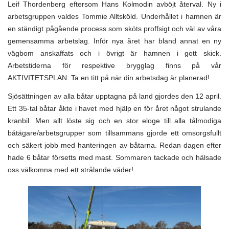
Leif Thordenberg eftersom Hans Kolmodin avböjt återval. Ny i
arbetsgruppen valdes Tommie Alltsköld. Underhållet i hamnen är
en ständigt pågående process som sköts proffsigt och väl av våra
gemensamma arbetslag. Inför nya året har bland annat en ny
vägbom anskaffats och i övrigt är hamnen i gott skick.
Arbetstiderna för respektive brygglag finns på vår
AKTIVITETSPLAN. Ta en titt på när din arbetsdag är planerad!
Sjösättningen av alla båtar upptagna på land gjordes den 12 april.
Ett 35-tal båtar åkte i havet med hjälp en för året något strulande
kranbil. Men allt löste sig och en stor eloge till alla tålmodiga
båtägare/arbetsgrupper som tillsammans gjorde ett omsorgsfullt
och säkert jobb med hanteringen av båtarna. Redan dagen efter
hade 6 båtar försetts med mast. Sommaren tackade och hälsade
oss välkomna med ett strålande väder!