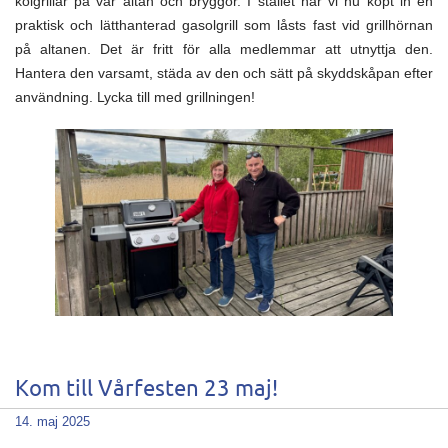
kolgrillar på vår altan och bryggor. I stället har vi nu köpt in en
praktisk och lätthanterad gasolgrill som låsts fast vid grillhörnan
på altanen. Det är fritt för alla medlemmar att utnyttja den.
Hantera den varsamt, städa av den och sätt på skyddskåpan efter
användning. Lycka till med grillningen!
Kom till Vårfesten 23 maj!
14. maj 2025