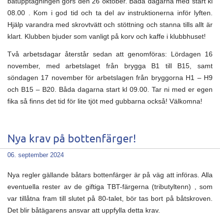
båtupptagningen görs den 26 oktober. Båda dagarna med start kl
08.00 . Kom i god tid och ta del av instruktionerna inför lyften.
Hjälp varandra med skrovtvätt och stöttning och stanna tills allt är
klart. Klubben bjuder som vanligt på korv och kaffe i klubbhuset!
Två arbetsdagar återstår sedan att genomföras: Lördagen 16
november, med arbetslaget från brygga B1 till B15, samt
söndagen 17 november för arbetslagen från bryggorna H1 – H9
och B15 – B20. Båda dagarna start kl 09.00. Tar ni med er egen
fika så finns det tid för lite tjöt med gubbarna också! Välkomna!
Nya krav på bottenfärger!
06. september 2024
Nya regler gällande båtars bottenfärger är på väg att införas. Alla
eventuella rester av de giftiga TBT-färgerna (tributyltenn) , som
var tillåtna fram till slutet på 80-talet, bör tas bort på båtskroven.
Det blir båtägarens ansvar att uppfylla detta krav.