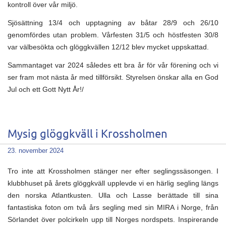
kontroll över vår miljö.
Sjösättning 13/4 och upptagning av båtar 28/9 och 26/10
genomfördes utan problem. Vårfesten 31/5 och höstfesten 30/8
var välbesökta och glöggkvällen 12/12 blev mycket uppskattad.
Sammantaget var 2024 således ett bra år för vår förening och vi
ser fram mot nästa år med tillförsikt. Styrelsen önskar alla en God
Jul och ett Gott Nytt År!/
Mysig glöggkväll i Krossholmen
23. november 2024
Tro inte att Krossholmen stänger ner efter seglingssäsongen. I
klubbhuset på årets glöggkväll upplevde vi en härlig segling längs
den norska Atlantkusten. Ulla och Lasse berättade till sina
fantastiska foton om två års segling med sin MIRA i Norge, från
Sörlandet över polcirkeln upp till Norges nordspets. Inspirerande