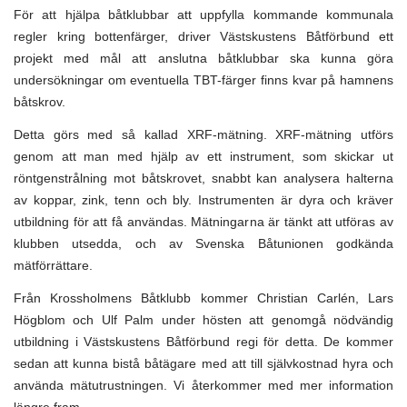
För att hjälpa båtklubbar att uppfylla kommande kommunala
regler kring bottenfärger, driver Västskustens Båtförbund ett
projekt med mål att anslutna båtklubbar ska kunna göra
undersökningar om eventuella TBT-färger finns kvar på hamnens
båtskrov.
Detta görs med så kallad XRF-mätning. XRF-mätning utförs
genom att man med hjälp av ett instrument, som skickar ut
röntgenstrålning mot båtskrovet, snabbt kan analysera halterna
av koppar, zink, tenn och bly. Instrumenten är dyra och kräver
utbildning för att få användas. Mätningarna är tänkt att utföras av
klubben utsedda, och av Svenska Båtunionen godkända
mätförrättare.
Från Krossholmens Båtklubb kommer Christian Carlén, Lars
Högblom och Ulf Palm under hösten att genomgå nödvändig
utbildning i Västskustens Båtförbund regi för detta. De kommer
sedan att kunna bistå båtägare med att till självkostnad hyra och
använda mätutrustningen. Vi återkommer med mer information