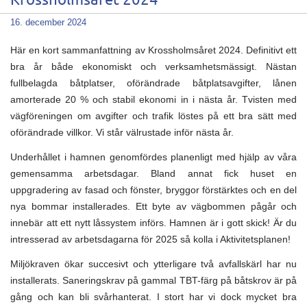
Krossholmsåret 2024
16. december 2024
Här en kort sammanfattning av Krossholmsåret 2024. Definitivt ett
bra år både ekonomiskt och verksamhetsmässigt. Nästan
fullbelagda båtplatser, oförändrade båtplatsavgifter, lånen
amorterade 20 % och stabil ekonomi in i nästa år. Tvisten med
vägföreningen om avgifter och trafik löstes på ett bra sätt med
oförändrade villkor. Vi står välrustade inför nästa år.
Underhållet i hamnen genomfördes planenligt med hjälp av våra
gemensamma arbetsdagar. Bland annat fick huset en
uppgradering av fasad och fönster, bryggor förstärktes och en del
nya bommar installerades. Ett byte av vägbommen pågår och
innebär att ett nytt låssystem införs. Hamnen är i gott skick! Är du
intresserad av arbetsdagarna för 2025 så kolla i Aktivitetsplanen!
Miljökraven ökar succesivt och ytterligare två avfallskärl har nu
installerats. Saneringskrav på gammal TBT-färg på båtskrov är på
gång och kan bli svårhanterat. I stort har vi dock mycket bra