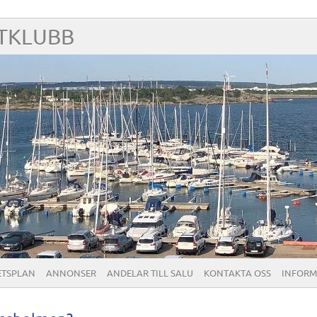
TKLUBB
ETSPLAN
ANNONSER
ANDELAR TILL SALU
KONTAKTA OSS
INFORM