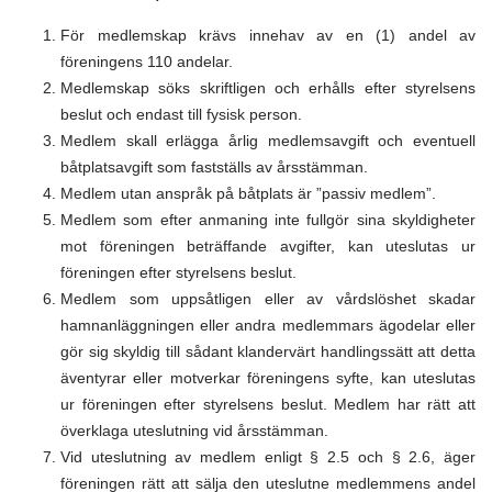
För medlemskap krävs innehav av en (1) andel av
föreningens 110 andelar.
Medlemskap söks skriftligen och erhålls efter styrelsens
beslut och endast till fysisk person.
Medlem skall erlägga årlig medlemsavgift och eventuell
båtplatsavgift som fastställs av årsstämman.
Medlem utan anspråk på båtplats är ”passiv medlem”.
Medlem som efter anmaning inte fullgör sina skyldigheter
mot föreningen beträffande avgifter, kan uteslutas ur
föreningen efter styrelsens beslut.
Medlem som uppsåtligen eller av vårdslöshet skadar
hamnanläggningen eller andra medlemmars ägodelar eller
gör sig skyldig till sådant klandervärt handlingssätt att detta
äventyrar eller motverkar föreningens syfte, kan uteslutas
ur föreningen efter styrelsens beslut. Medlem har rätt att
överklaga uteslutning vid årsstämman.
Vid uteslutning av medlem enligt § 2.5 och § 2.6, äger
föreningen rätt att sälja den uteslutne medlemmens andel