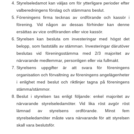
Styrelseledamot kan väljas om för ytterligare perioder efter
valberedningens förslag och stämmans beslut.
Föreningens firma tecknas av ordförande och kassör i
förening. Vid någon av dessas förhinder kan denne
ersättas av vice ordföranden eller vice kassör.
Styrelsen kan besluta om investeringar med högst det
belopp, som fastställs av stämman. Investeringar därutöver
beslutas vid föreningsstämma med 2/3 majoritet av
närvarande medlemmar, personligen eller via fullmakt.
Styrelsens uppgifter är att svara för föreningens
organisation och förvaltning av föreningens angelägenheter
i enlighet med beslut och riktlinjer tagna på föreningens
stämma/stämmor.
Beslut i styrelsen tas enligt följande: enkel majoritet av
närvarande styrelseledamöter. Vid lika röst avgör röst
lämnad av styrelsens ordförande. Minst fem
styrelseledamöter måste vara närvarande för att styrelsen
skall vara beslutsför.