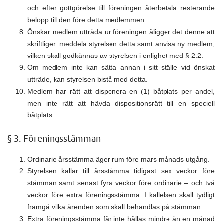
och efter gottgörelse till föreningen återbetala resterande
belopp till den före detta medlemmen.
Önskar medlem utträda ur föreningen åligger det denne att
skriftligen meddela styrelsen detta samt anvisa ny medlem,
vilken skall godkännas av styrelsen i enlighet med § 2.2.
Om medlem inte kan sätta annan i sitt ställe vid önskat
utträde, kan styrelsen bistå med detta.
Medlem har rätt att disponera en (1) båtplats per andel,
men inte rätt att hävda dispositionsrätt till en speciell
båtplats.
§ 3. Föreningsstämman
Ordinarie årsstämma äger rum före mars månads utgång.
Styrelsen kallar till årsstämma tidigast sex veckor före
stämman samt senast fyra veckor före ordinarie – och två
veckor före extra föreningsstämma. I kallelsen skall tydligt
framgå vilka ärenden som skall behandlas på stämman.
Extra föreningsstämma får inte hållas mindre än en månad