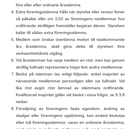
före eller efter ordinarie årsstämma.
Extra föreningsstämma hålls när styrelse eller revisor finner
så påkallat eller om 1/10 av föreningens medlemmar hos
ordförande skriftligen framställer begäran därom. Styrelsen
kallar till sådan extra föreningsstämma.
Medlem som önskar överlämna motion till nästkommande
års årsstämma, skall göra detta till styrelsen före
verksamhetsårets utgång.
Vid årsstämman har varje medlem en röst, men kan genom
skriftlig fullmakt representera högst fem andra medlemmar.
Beslut på stämman tas enligt följande: enkel majoritet av
närvarande medlemmar personligen eller via fullmakt. Vid
lika röst avgör röst lämnad av stämmans ordförande.
Kvalificerad majoritet gäller vid beslut i vissa frågor, se § 3.8
nedan.
Försäljning av föreningens fasta egendom, ändring av
stadgar eller föreningens upplösning, kan endast beslutas
efter två föreningsstämmor, varav en ordinarie årsstämma,