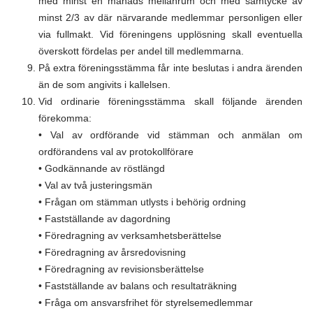
med minst en månads mellanrum och med samtycke av
minst 2/3 av där närvarande medlemmar personligen eller
via fullmakt. Vid föreningens upplösning skall eventuella
överskott fördelas per andel till medlemmarna.
På extra föreningsstämma får inte beslutas i andra ärenden
än de som angivits i kallelsen.
Vid ordinarie föreningsstämma skall följande ärenden
förekomma:
• Val av ordförande vid stämman och anmälan om
ordförandens val av protokollförare
• Godkännande av röstlängd
• Val av två justeringsmän
• Frågan om stämman utlysts i behörig ordning
• Fastställande av dagordning
• Föredragning av verksamhetsberättelse
• Föredragning av årsredovisning
• Föredragning av revisionsberättelse
• Fastställande av balans och resultaträkning
• Fråga om ansvarsfrihet för styrelsemedlemmar