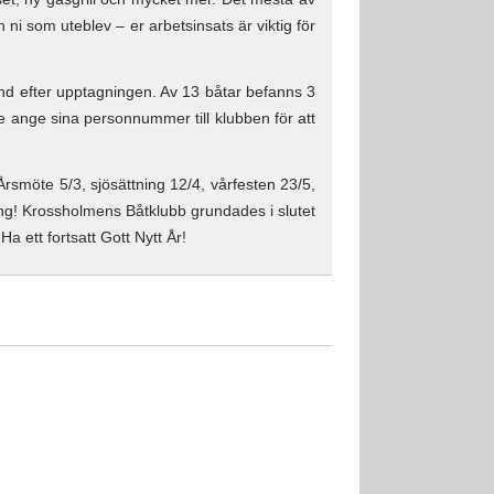
i som uteblev – er arbetsinsats är viktig för
nd efter upptagningen. Av 13 båtar befanns 3
 ange sina personnummer till klubben för att
.
rsmöte 5/3, sjösättning 12/4, vårfesten 23/5,
ng! Krossholmens Båtklubb grundades i slutet
 Ha ett fortsatt Gott Nytt År!