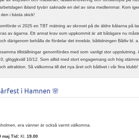
betslagen ibland tyvärr saknade en del av sina medlemmar. Kom igen n
den i bästa skick!
omförde vi 2025 en TBT mätning av skrovet på de äldre båtarna på la
as av ägarna. Ett annat krav som uppkommit är att båtägare nu måste
och därigenom behålla de fördelar det innebär, båttidningen Båtliv bl. a
ensamma tillställningar genomfördes med som vanligt stor uppslutning. Å
10, glöggkväll 10/12. Som alltid med stort engagemang och hög stämni
och attraktion. Så välkomna till det nya året och båtlivet i vår fina klubb!
 Vårfest i Hamnen 🌸
sholmen, era vänner är också varmt välkomna.
9 maj
Tid:
Kl.
19.00