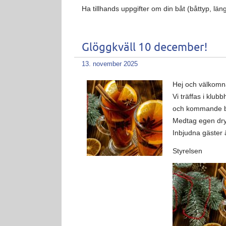
Ha tillhands uppgifter om din båt (båttyp, l
Glöggkväll 10 december!
13. november 2025
Hej och välkomn
Vi träffas i klu
och kommande bå
Medtag egen dryc
Inbjudna gäster 
Styrelsen