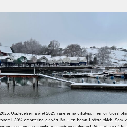
s 2026. Upplevelserna året 2025 varierar naturligtvis, men för Krossholme
konomi, 30% amortering av vårt lån – en hamn i bästa skick. Som van
ar av elsystem och mastkran, fasadrenovering och fönsterbyte på huse