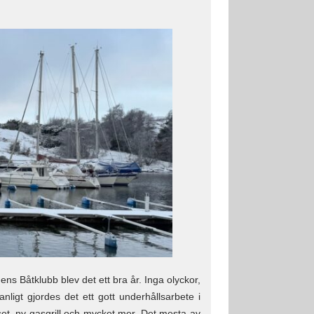
ns Båtklubb blev det ett bra år. Inga olyckor,
ligt gjordes det ett gott underhållsarbete i
t, ny gasgrill och mycket mer. Det mesta av