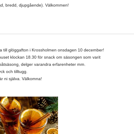
ängd, bredd, djupgående). Välkommen!
a till glöggafton i Krossholmen onsdagen 10 december!
bbhuset klockan 18.30 för snack om säsongen som varit
tsäsong, delger varandra erfarenheter mm.
k och tilltugg.
är ni själva. Välkomna!