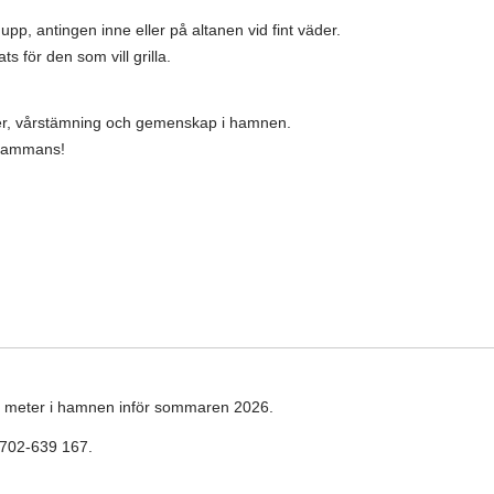
 upp, antingen inne eller på altanen vid fint väder.
s för den som vill grilla.
ner, vårstämning och gemenskap i hamnen.
llsammans!
r 9 meter i hamnen inför sommaren 2026.
0702-639 167.