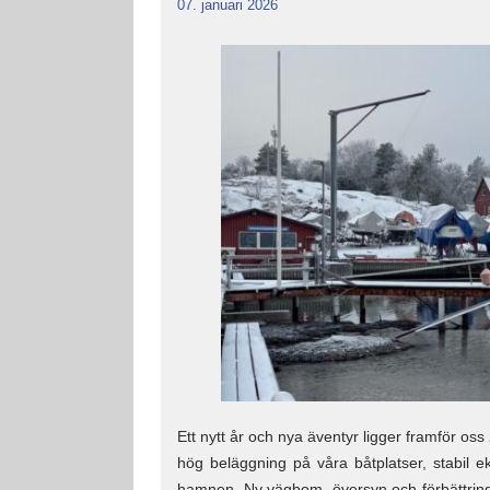
07. januari 2026
Ett nytt år och nya äventyr ligger framför os
hög beläggning på våra båtplatser, stabil e
hamnen. Ny vägbom, översyn och förbättring