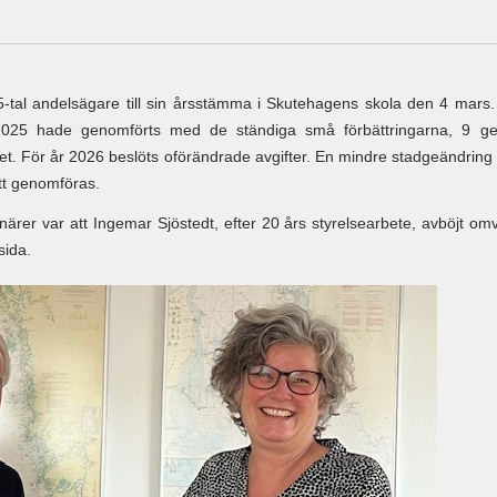
al andelsägare till sin årsstämma i Skutehagens skola den 4 mars. So
2025 hade genomförts med de ständiga små förbättringarna, 9 ge
et. För år 2026 beslöts oförändrade avgifter. En mindre stadgeändring
tt genomföras.
ärer var att Ingemar Sjöstedt, efter 20 års styrelsearbete, avböjt omv
sida.