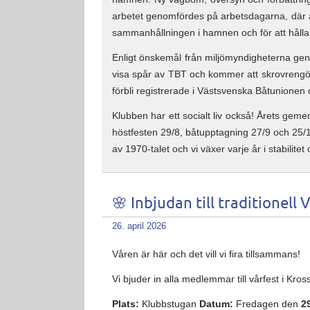
arbetet genomfördes på arbetsdagarna, där ar
sammanhållningen i hamnen och för att hålla 
Enligt önskemål från miljömyndigheterna gen
visa spår av TBT och kommer att skrovrengör
förbli registrerade i Västsvenska Båtunionen 
Klubben har ett socialt liv också! Årets gem
höstfesten 29/8, båtupptagning 27/9 och 25/
av 1970-talet och vi växer varje år i stabilitet 
🌸 Inbjudan till traditionell
26. april 2026
Våren är här och det vill vi fira tillsammans!
Vi bjuder in alla medlemmar till vårfest
i Kros
Plats:
Klubbstugan
Datum:
Fredagen den
2