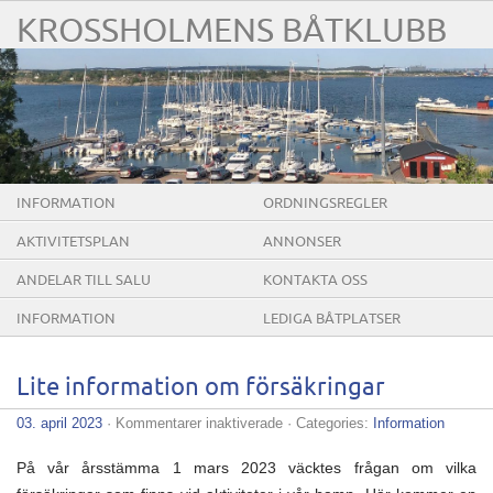
KROSSHOLMENS BÅTKLUBB
INFORMATION
ORDNINGSREGLER
AKTIVITETSPLAN
ANNONSER
ANDELAR TILL SALU
KONTAKTA OSS
INFORMATION
LEDIGA BÅTPLATSER
Lite information om försäkringar
för
03. april 2023
·
Kommentarer inaktiverade
· Categories:
Information
Lite
information
På vår årsstämma 1 mars 2023 väcktes frågan om vilka
om
försäkringar