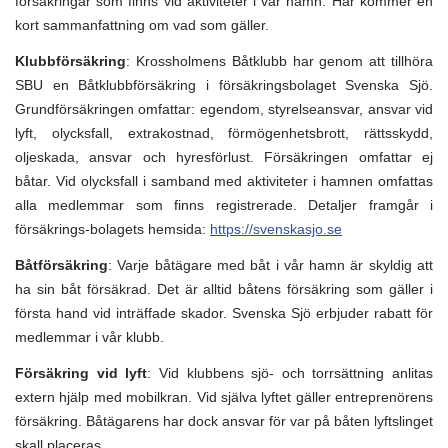
försäkringar som finns vid aktiviteter i vår hamn. Här kommer en
kort sammanfattning om vad som gäller.
Klubbförsäkring
: Krossholmens Båtklubb har genom att tillhöra
SBU en Båtklubbförsäkring i försäkringsbolaget Svenska Sjö.
Grundförsäkringen omfattar: egendom, styrelseansvar, ansvar vid
lyft, olycksfall, extrakostnad, förmögenhetsbrott, rättsskydd,
oljeskada, ansvar och hyresförlust. Försäkringen omfattar ej
båtar. Vid olycksfall i samband med aktiviteter i hamnen omfattas
alla medlemmar som finns registrerade. Detaljer framgår i
försäkrings-bolagets hemsida:
https://svenskasjo.se
Båtförsäkring
: Varje båtägare med båt i vår hamn är skyldig att
ha sin båt försäkrad. Det är alltid båtens försäkring som gäller i
första hand vid inträffade skador. Svenska Sjö erbjuder rabatt för
medlemmar i vår klubb.
Försäkring vid lyft
: Vid klubbens sjö- och torrsättning anlitas
extern hjälp med mobilkran. Vid själva lyftet gäller entreprenörens
försäkring. Båtägarens har dock ansvar för var på båten lyftslinget
skall placeras.