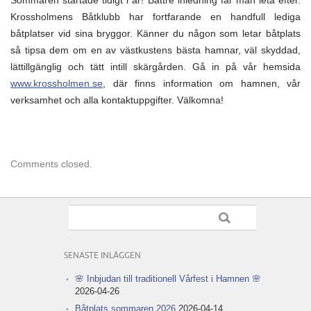
fortfarande
några
Krossholmens Båtklubb har fortfarande en handfull lediga
lediga
båtplatser vid sina bryggor. Känner du någon som letar båtplats
båtplatser
kvar
så tipsa dem om en av västkustens bästa hamnar, väl skyddad,
i
hamnen!
lättillgänglig och tätt intill skärgården. Gå in på vår hemsida
www.krossholmen.se
, där finns information om hamnen, vår
verksamhet och alla kontaktuppgifter. Välkomna!
Comments closed.
SENASTE INLÄGGEN
🌸 Inbjudan till traditionell Vårfest i Hamnen 🌸
2026-04-26
Båtplats sommaren 2026
2026-04-14