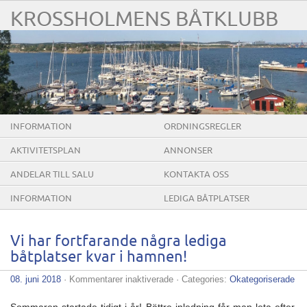
KROSSHOLMENS BÅTKLUBB
INFORMATION
ORDNINGSREGLER
AKTIVITETSPLAN
ANNONSER
ANDELAR TILL SALU
KONTAKTA OSS
INFORMATION
LEDIGA BÅTPLATSER
Vi har fortfarande några lediga
båtplatser kvar i hamnen!
för
08. juni 2018
·
Kommentarer inaktiverade
· Categories:
Okategoriserade
Vi
har
Sommaren startade tidigt i år! Bättre inledning får man leta efter.