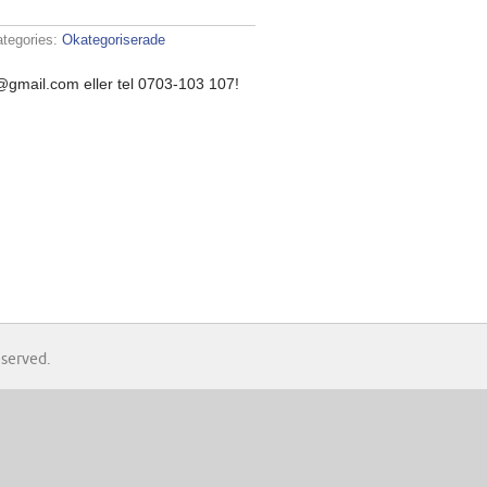
ategories:
Okategoriserade
@gmail.com eller tel 0703-103 107!
a
ons?
eserved.