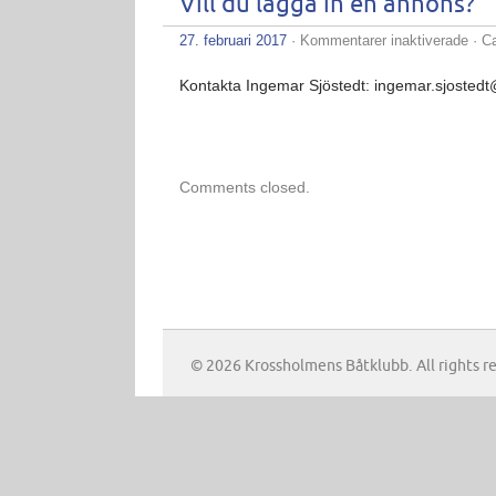
Vill du lägga in en annons?
för
27. februari 2017
·
Kommentarer inaktiverade
· C
Vill
du
Kontakta Ingemar Sjöstedt: ingemar.sjostedt
lägg
in
en
ann
Comments closed.
© 2026 Krossholmens Båtklubb. All rights r