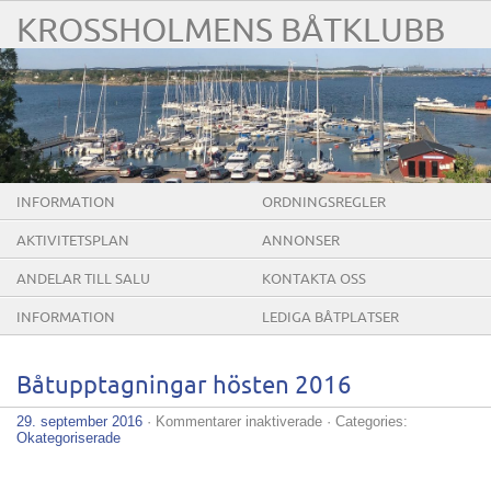
KROSSHOLMENS BÅTKLUBB
INFORMATION
ORDNINGSREGLER
AKTIVITETSPLAN
ANNONSER
ANDELAR TILL SALU
KONTAKTA OSS
INFORMATION
LEDIGA BÅTPLATSER
Båtupptagningar hösten 2016
för
29. september 2016
·
Kommentarer inaktiverade
· Categories:
Båtupptagningar
Okategoriserade
hösten
2016