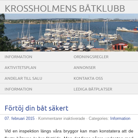
KROSSHOLMENS BÅTKLUBB
INFORMATION
ORDNINGSREGLER
AKTIVITETSPLAN
ANNONSER
ANDELAR TILL SALU
KONTAKTA OSS
INFORMATION
LEDIGA BÅTPLATSER
Förtöj din båt säkert
för
07. februari 2015
·
Kommentarer inaktiverade
· Categories:
Information
Förtöj
din
Vid en inspektion längs våra bryggor kan man konstatera att de
båt
säkert