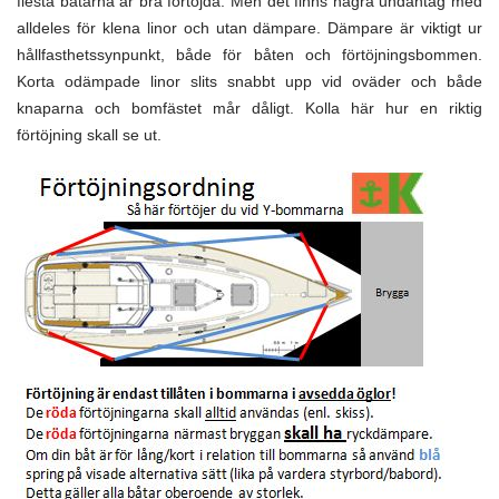
flesta båtarna är bra förtöjda. Men det finns några undantag med
alldeles för klena linor och utan dämpare. Dämpare är viktigt ur
hållfasthetssynpunkt, både för båten och förtöjningsbommen.
Korta odämpade linor slits snabbt upp vid oväder och både
knaparna och bomfästet mår dåligt. Kolla här hur en riktig
förtöjning skall se ut.